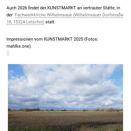
prodej
Auch 2026 findet der KUNSTMARKT an vertrauter Stätte, in
bez
der
Fachwerkkirche Wilhelmsaue (Wilhelmsauer Dorfstraße
receptu
18, 15324 Letschin)
statt.
Impressionen vom KUNSTMARKT 2025 (Fotos:
mahlke.one).