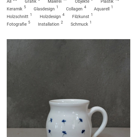
All
Grafik
Malerei
Objekte
Plastik
5
1
4
1
Keramik
Glasdesign
Collagen
Aquarell
1
4
1
Holzschnitt
Holzdesign
Filzkunst
5
2
1
Fotografie
Installation
Schmuck